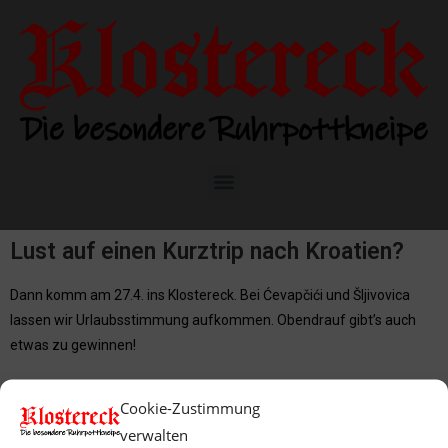
Lust auf einen Kurztrip nach Kroatien?
Dann komm am 27.4. ins Klostereck. Bei Ćevapčići und Šljivovica
lassen wir Urlaubsstimmung aufkommen. Obendrauf gibt’s auch
etwas zu gewinnen!
Melde dich einfach an und reise mit uns ans Mittelmeer… kulinarisch
Cookie-Zustimmung
zumindest.
verwalten